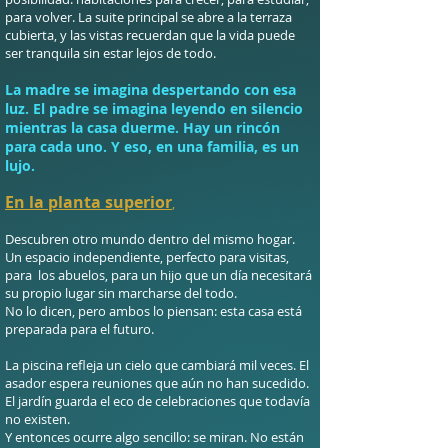
para volver. La suite principal se abre a la terraza
cubierta, y las vistas recuerdan que la vida puede
ser tranquila sin estar lejos de todo.
La madre se imagina despertando con esa
luz. El padre se imagina leyendo en silencio
mientras la casa duerme. Hay un rincón
para cada uno. Y eso, en una familia, es un
lujo.
En la planta superior
,
Descubren otro mundo dentro del mismo hogar.
Un espacio independiente, perfecto para visitas,
para los abuelos, para un hijo que un día necesitará
su propio lugar sin marcharse del todo.
No lo dicen, pero ambos lo piensan: esta casa está
preparada para el futuro.
La piscina refleja un cielo que cambiará mil veces. El
asador espera reuniones que aún no han sucedido.
El jardín guarda el eco de celebraciones que todavía
no existen.
Y entonces ocurre algo sencillo: se miran.
No están