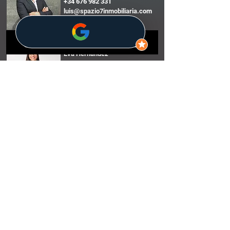
+34 676 982 331
luis@spazio7inmobiliaria.com
Instagram Linkedin
Eva Hernández
+34 649 941 385
hola@spazio7inmobiliaria.com
Instagram Linkedin
HABLAMOS.
Nombre
*
Apellidos
*
Email
*
Teléfono
*