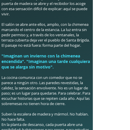
puerta de madera se abre y el recibidor los acoge
con esa sensación difícil de explicar: aquí se puede
vivir.
El salón se abre ante ellos, amplio, con la chimenea
marcando el centro de la estancia. La luz entra sin
pedir permiso y, a través de los ventanales, la
terraza cubierta deja ver el pueblo de Santa Brígida.
El paisaje no está fuera: forma parte del hogar.
"Imaginan un invierno con la chimenea
encendida". "Imaginan una tarde cualquiera
que se alarga sin motivo".
La cocina comunica con un comedor que no se
parece a ningún otro. Las paredes revestidas, la
calidez, la sensación envolvente. No es un lugar de
paso; es un lugar para quedarse. Para celebrar. Para
escuchar historias que se repiten cada año.
Aquí las
sobremesas no tienen hora de cierre.
Suben la escalera de madera y mármol. No hablan.
No hace falta.
En la planta de descanso, cada puerta abre una
posibilidad: habitaciones para crecer, para estudiar,