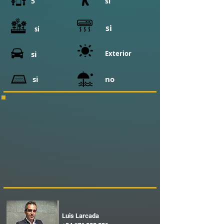
5
si
si
si
si
Exterior
si
no
Luis Larcada