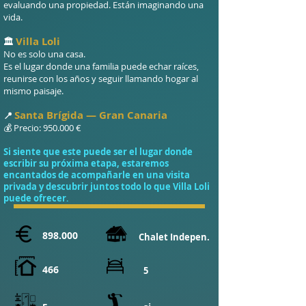
evaluando una propiedad. Están imaginando una
vida.
Villa Loli
🏛️
No es solo una casa.
Es el lugar donde una familia puede echar raíces,
reunirse con los años y seguir llamando hogar al
mismo paisaje.
Santa Brígida — Gran Canaria
📍
💰 Precio: 950.000 €
Si siente que este puede ser el lugar donde
escribir su próxima etapa, estaremos
encantados de acompañarle en una visita
privada y descubrir juntos todo lo que Villa Loli
puede ofrecer
.
898.000
Chalet Indepen.
466
5