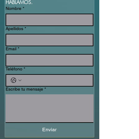
HABLAMOS.
Nombre
*
Apellidos
*
Email
*
Teléfono
*
Escribe tu mensaje
*
Enviar