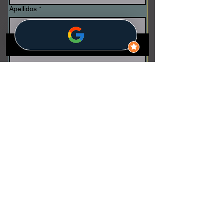
Apellidos
*
Email
*
Teléfono
*
Escribe tu mensaje
*
Enviar
Método Spazio 7 Inmobiliaria