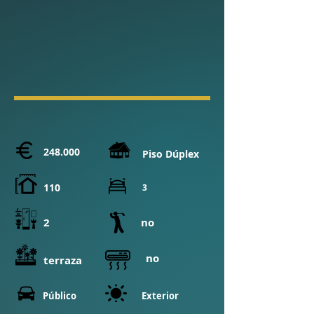
248.000
Piso Dúplex
110
3
2
no
no
terraza
​Público
Exterior