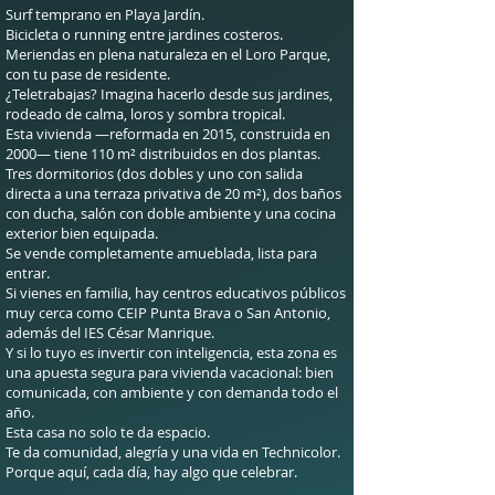
Surf temprano en Playa Jardín.
Bicicleta o running entre jardines costeros.
Meriendas en plena naturaleza en el Loro Parque,
con tu pase de residente.
¿Teletrabajas? Imagina hacerlo desde sus jardines,
rodeado de calma, loros y sombra tropical.
Esta vivienda —reformada en 2015, construida en
2000— tiene 110 m² distribuidos en dos plantas.
Tres dormitorios (dos dobles y uno con salida
directa a una terraza privativa de 20 m²), dos baños
con ducha, salón con doble ambiente y una cocina
exterior bien equipada.
Se vende completamente amueblada, lista para
entrar.
Si vienes en familia, hay centros educativos públicos
muy cerca como CEIP Punta Brava o San Antonio,
además del IES César Manrique.
Y si lo tuyo es invertir con inteligencia, esta zona es
una apuesta segura para vivienda vacacional: bien
comunicada, con ambiente y con demanda todo el
año.
Esta casa no solo te da espacio.
Te da comunidad, alegría y una vida en Technicolor.
Porque aquí, cada día, hay algo que celebrar.