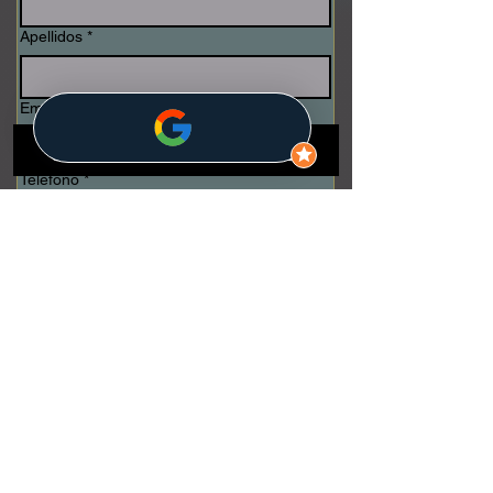
Apellidos
*
Email
*
Teléfono
*
Escribe tu mensaje
*
Enviar
INICIO