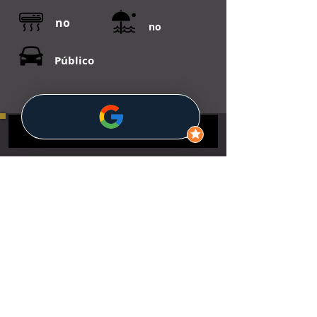
no
no
Público
Método Spazio 7 Inmobiliaria
¿Como te ayudamos a vender?
Buscar inmuebles exclusivos
Aviso legal.
Política de privacidad
Condiciones de uso
Nuestros servicios
Marketing inmobiliario
Gestión documental