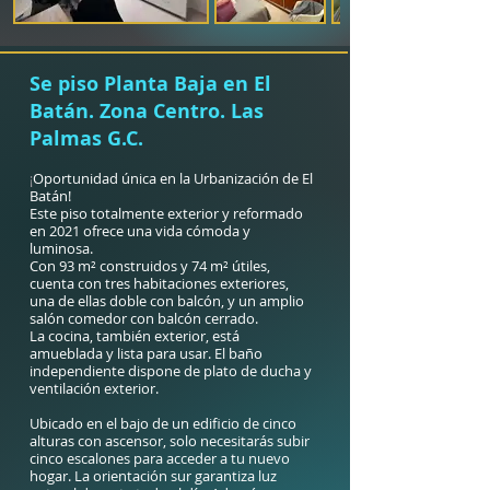
Se piso Planta Baja en El
Batán. Zona Centro. Las
Palmas G.C.
Oportunidad única en la Urbanización de El
¡
Batán!
Este piso totalmente exterior y reformado
en 2021 ofrece una vida cómoda y
luminosa.
Con 93 m² construidos y 74 m² útiles,
cuenta con tres habitaciones exteriores,
una de ellas doble con balcón, y un amplio
salón comedor con balcón cerrado.
La cocina, también exterior, está
amueblada y lista para usar. El baño
independiente dispone de plato de ducha y
ventilación exterior.
Ubicado en el bajo de un edificio de cinco
alturas con ascensor, solo necesitarás subir
cinco escalones para acceder a tu nuevo
hogar. La orientación sur garantiza luz