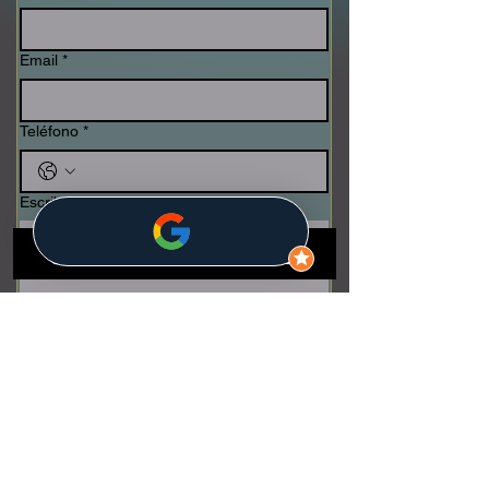
Email
*
Teléfono
*
Escribe tu mensaje
*
Enviar
INICIO
Método Spazio 7 Inmobiliaria