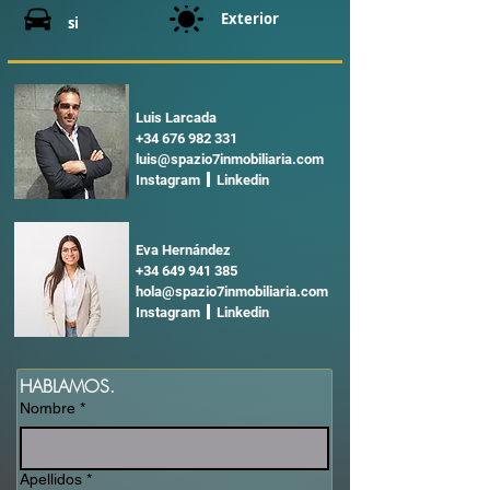
Exterior
si
Luis Larcada
+34 676 982 331
luis@spazio7inmobiliaria.com
Instagram Linkedin
Eva Hernández
+34 649 941 385
hola@spazio7inmobiliaria.com
Instagram Linkedin
HABLAMOS.
Nombre
*
Apellidos
*