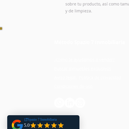
sobre tu producto, así como tama
y de limpieza.
Método Spazio 7 Inmobiliaria
¿Como te ayudamos a vender?
Buscar inmuebles exclusivos
Aviso legal.
Política de privacidad
Condiciones de uso