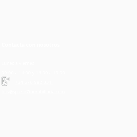
Contacta con nosotros
Lunes a viernes
09:00 a 14:00 y 16:00 a 19:00
+34 676 982 331
luis@spazio7inmobiliaria.com