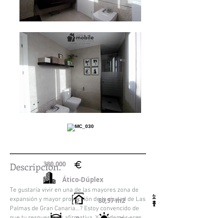
380.000
Descripción.
Ático-Dúplex
Te gustaría vivir en una de las mayores zona de
expansión y mayor proyección de la ciudad de Las
2
80,97 m2
Palmas de Gran Canaria…? Estoy convencido de