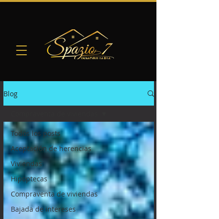
Blog
Compraventa de viviendas
Todos los posts
Aceptación de herencias
Viviendas
Hipoptecas
Compraventa de viviendas
Bajada de intereses